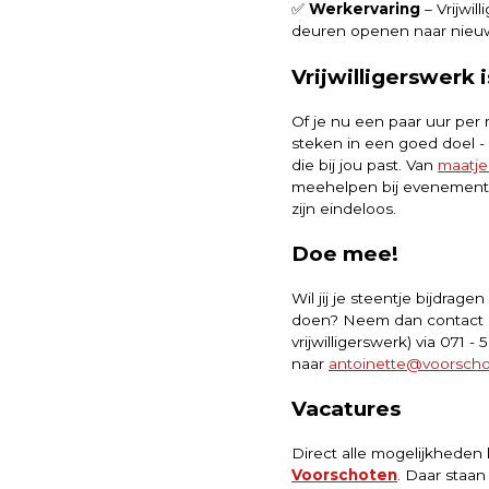
✅
Werkervaring
– Vrijwil
deuren openen naar nieu
Vrijwilligerswerk 
Of je nu een paar uur per m
steken in een goed doel - e
die bij jou past. Van
maatj
meehelpen bij evenement
zijn eindeloos.
Doe mee!
Wil jij je steentje bijdrag
doen? Neem dan contact m
vrijwilligerswerk) via 071 - 
naar
antoinette@voorscho
Vacatures
Direct alle mogelijkheden
Voorschoten
. Daar staan