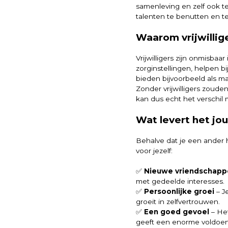
samenleving en zelf ook te
talenten te benutten en te
Waarom vrijwilli
Vrijwilligers zijn onmisba
zorginstellingen, helpen bi
bieden bijvoorbeeld als m
Zonder vrijwilligers zoude
kan dus echt het verschil
Wat levert het jo
Behalve dat je een ander h
voor jezelf:
✅
Nieuwe vriendschapp
met gedeelde interesses.
✅
Persoonlijke groei
– J
groeit in zelfvertrouwen.
✅
Een goed gevoel
– Het
geeft een enorme voldoen