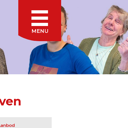
MENU
even
Aanbod