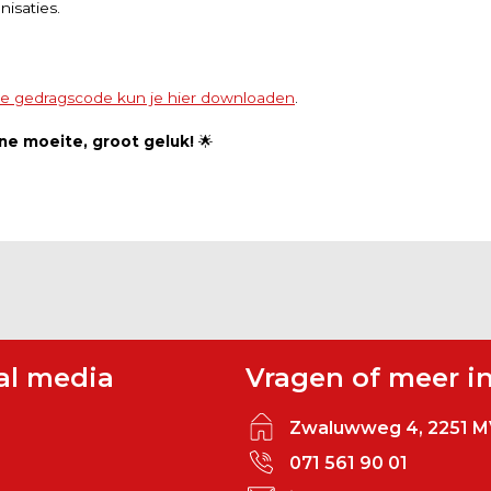
isaties.
n de gedragscode kun je hier downloaden
.
ine moeite, groot geluk!
🌟
al media
Vragen of meer i
Zwaluwweg 4, 2251 M
071 561 90 01