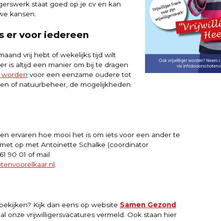
ligerswerk staat goed op je cv en kan
we kansen.
is er voor iedereen
aand vrij hebt of wekelijks tijd wilt
r is altijd een manier om bij te dragen
e worden
voor een eenzame oudere tot
en of natuurbeheer, de mogelijkheden
en en ervaren hoe mooi het is om iets voor een ander te
et op met Antoinette Schalke (coordinator
561 90 01 of mail
tenvoorelkaar.nl
.
 bekijken? Kijk dan eens op website
Samen Gezond
 al onze vrijwilligersvacatures vermeld. Ook staan hier