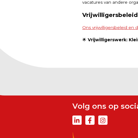
vacatures van andere organ
Vrijwilligersbeleid
Ons vrijwilligersbeleid e
🌟
Vrijwilligerswerk: Kle
Volg ons op soci