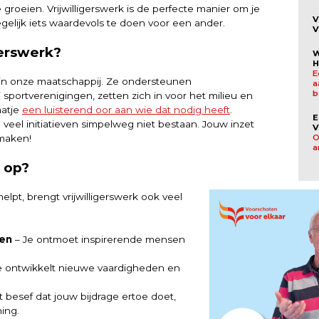
 groeien. Vrijwilligerswerk is de perfecte manier om je
V
gelijk iets waardevols te doen voor een ander.
V
gerswerk?
W
H
E
ar in onze maatschappij. Ze ondersteunen
a
b
j sportverenigingen, zetten zich in voor het milieu en
aatje
een luisterend oor aan wie dat nodig heeft
.
E
n veel initiatieven simpelweg niet bestaan. Jouw inzet
V
O
 maken!
a
u op?
elpt, brengt vrijwilligerswerk ook veel
en
– Je ontmoet inspirerende mensen
e ontwikkelt nieuwe vaardigheden en
 besef dat jouw bijdrage ertoe doet,
ing.