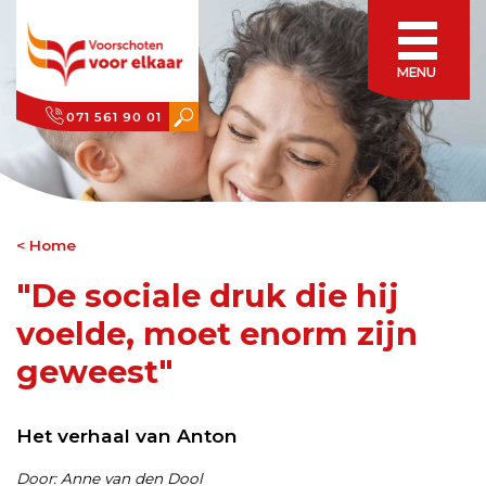
MENU
071 561 90 01
Home
"De sociale druk die hij
voelde, moet enorm zijn
geweest"
Het verhaal van Anton
Door: Anne van den Dool