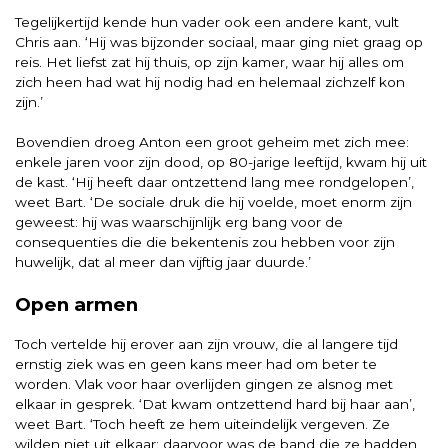
Tegelijkertijd kende hun vader ook een andere kant, vult
Chris aan. ‘Hij was bijzonder sociaal, maar ging niet graag op
reis. Het liefst zat hij thuis, op zijn kamer, waar hij alles om
zich heen had wat hij nodig had en helemaal zichzelf kon
zijn.’
Bovendien droeg Anton een groot geheim met zich mee:
enkele jaren voor zijn dood, op 80-jarige leeftijd, kwam hij uit
de kast. ‘Hij heeft daar ontzettend lang mee rondgelopen’,
weet Bart. ‘De sociale druk die hij voelde, moet enorm zijn
geweest: hij was waarschijnlijk erg bang voor de
consequenties die die bekentenis zou hebben voor zijn
huwelijk, dat al meer dan vijftig jaar duurde.’
Open armen
Toch vertelde hij erover aan zijn vrouw, die al langere tijd
ernstig ziek was en geen kans meer had om beter te
worden. Vlak voor haar overlijden gingen ze alsnog met
elkaar in gesprek. ‘Dat kwam ontzettend hard bij haar aan’,
weet Bart. ‘Toch heeft ze hem uiteindelijk vergeven. Ze
wilden niet uit elkaar: daarvoor was de band die ze hadden