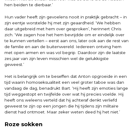
hen beiden te dierbaar.’
Hun vader heeft zijn gevoelens nooit in praktijk gebracht – in
zijn eentje worstelde hij met zijn geaardheid. ‘We hebben
daar uitgebreid met hem over gesproken’, herinnert Chris
zich. ‘We zagen hoe het hem bevrijdde om er eindelijk over
te kunnen vertellen – eerst aan ons, later ook aan de rest van
de familie en aan de buitenwereld. Iedereen ontving hem
met open armen en was vol begrip. Daardoor zijn de laatste
zes jaar van zijn leven misschien wel de gelukkigste
geweest.’
Het is belangrijk om te beseffen dat Anton opgroeide in een
tijd waarin homoseksualiteit een veel groter taboe was dan
vandaag de dag, benadrukt Bart. ‘Hij heeft zijn emoties lange
tijd weggestopt en twijfelde over wat hij precies voelde. Hij
heeft ons weleens verteld dat hij achteraf denkt verliefd
geweest te zijn op een jongen die hij tijdens zijn militaire
dienst had ontmoet. Maar zeker weten deed hij het niet.’
Roze sokken