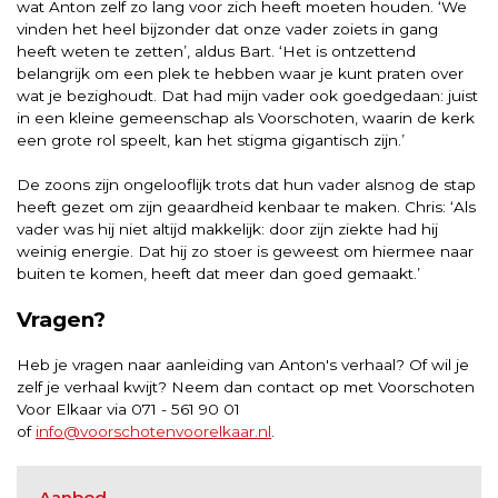
wat Anton zelf zo lang voor zich heeft moeten houden. ‘We
vinden het heel bijzonder dat onze vader zoiets in gang
heeft weten te zetten’, aldus Bart. ‘Het is ontzettend
belangrijk om een plek te hebben waar je kunt praten over
wat je bezighoudt. Dat had mijn vader ook goedgedaan: juist
in een kleine gemeenschap als Voorschoten, waarin de kerk
een grote rol speelt, kan het stigma gigantisch zijn.’
De zoons zijn ongelooflijk trots dat hun vader alsnog de stap
heeft gezet om zijn geaardheid kenbaar te maken. Chris: ‘Als
vader was hij niet altijd makkelijk: door zijn ziekte had hij
weinig energie. Dat hij zo stoer is geweest om hiermee naar
buiten te komen, heeft dat meer dan goed gemaakt.’
Vragen?
Heb je vragen naar aanleiding van Anton's verhaal? Of wil je
zelf je verhaal kwijt? Neem dan contact op met Voorschoten
Voor Elkaar via 071 - 561 90 01
of
info@voorschotenvoorelkaar.nl
.
Aanbod