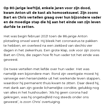
Op 80-jarige leeftijd, enkele jaren voor zijn dood,
kwam Anton uit de kast als homoseksueel. Zijn zoons
Bart en Chris vertellen graag over hun bijzondere vader
en de moedige stap die hij aan het einde van zijn leven
durfde te zetten.
Het was begin februari 2021 toen de 86-jarige Anton
plotseling onwel werd. Hij bleek het coronavirus te pakken
te hebben, en overleed na een ziekbed van slechts vier
dagen in het ziekenhuis. Een grote klap, ook voor zijn zoons
Bart en Chris, die zagen hoe fit hun vader tot het einde was
geweest.
De twee vertellen met liefde over hun vader. Het was
namelijk een bijzondere man. Rond zijn veertigste moest hij
vanwege een hersenziekte uit het werkende leven stappen,
waardoor hij permanent thuis kwam te zitten. Daar deed hij,
met dank aan zijn goede lichamelijke conditie, gelukkig nog
van alles in het huishouden. ‘Als hij geen corona had
gekregen, was hij ongetwijfeld nog steeds onder ons
geweest’, is zoon Chris’ overtuiging.