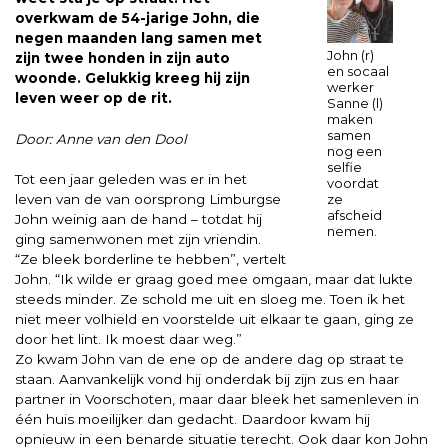
overkwam de 54-jarige John, die
negen maanden lang samen met
John (r)
zijn twee honden in zijn auto
en socaal
woonde. Gelukkig kreeg hij zijn
werker
leven weer op de rit.
Sanne (l)
maken
samen
Door: Anne van den Dool
nog een
selfie
Tot een jaar geleden was er in het
voordat
ze
leven van de van oorsprong Limburgse
afscheid
John weinig aan de hand – totdat hij
nemen.
ging samenwonen met zijn vriendin.
“Ze bleek borderline te hebben”, vertelt
John. “Ik wilde er graag goed mee omgaan, maar dat lukte
steeds minder. Ze schold me uit en sloeg me. Toen ik het
niet meer volhield en voorstelde uit elkaar te gaan, ging ze
door het lint. Ik moest daar weg.”
Zo kwam John van de ene op de andere dag op straat te
staan. Aanvankelijk vond hij onderdak bij zijn zus en haar
partner in Voorschoten, maar daar bleek het samenleven in
één huis moeilijker dan gedacht. Daardoor kwam hij
opnieuw in een benarde situatie terecht. Ook daar kon John