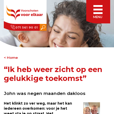
MENU
071 561 90 01
Home
“Ik heb weer zicht op een
gelukkige toekomst”
John was negen maanden dakloos
Het klinkt zo ver weg, maar het kan
iedereen overkomen: voor je het
weet sta je op straat. Het