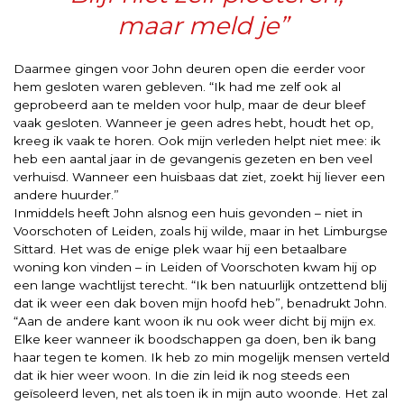
maar meld je”
Daarmee gingen voor John deuren open die eerder voor
hem gesloten waren gebleven. “Ik had me zelf ook al
geprobeerd aan te melden voor hulp, maar de deur bleef
vaak gesloten. Wanneer je geen adres hebt, houdt het op,
kreeg ik vaak te horen. Ook mijn verleden helpt niet mee: ik
heb een aantal jaar in de gevangenis gezeten en ben veel
verhuisd. Wanneer een huisbaas dat ziet, zoekt hij liever een
andere huurder.”
Inmiddels heeft John alsnog een huis gevonden – niet in
Voorschoten of Leiden, zoals hij wilde, maar in het Limburgse
Sittard. Het was de enige plek waar hij een betaalbare
woning kon vinden – in Leiden of Voorschoten kwam hij op
een lange wachtlijst terecht. “Ik ben natuurlijk ontzettend blij
dat ik weer een dak boven mijn hoofd heb”, benadrukt John.
“Aan de andere kant woon ik nu ook weer dicht bij mijn ex.
Elke keer wanneer ik boodschappen ga doen, ben ik bang
haar tegen te komen. Ik heb zo min mogelijk mensen verteld
dat ik hier weer woon. In die zin leid ik nog steeds een
geïsoleerd leven, net als toen ik in mijn auto woonde. Het zal