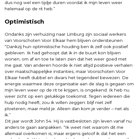
dus nog wel een tijdje duren voordat ik mijn leven weer
helemaal op de rit heb.”
Optimistisch
Ondanks zijn verhuizing naar Limburg zijn sociaal werkers
van Voorschoten Voor Elkaar hem blijven ondersteunen.
“Dankzij hun optimistische houding ben ik zelf ook positief
gebleven. Ik had gehoopt dat ik in de buurt kon blijven
wonen, om af en toe te laten zien dat het weer goed met
me gaat. Van anderen hoorde ik niet altijd positieve verhalen
over maatschappelijke instanties, maar Voorschoten Voor
Elkaar heeft dubbel en dwars het tegendeel bewezen. De
energie waarmee deze organisatie aan de slag is gegaan om
mijn leven weer op de rit te krijgen, is ongekend. Ik heb nu
weer zicht op een gelukkige toekomst. Tegen iedereen die
hulp nodig heeft, zou ik willen zeggen: blijf niet zelf
ploeteren, maar meld je. Alleen dan kom je verder – net als
ik.”
Dit jaar wordt John 54. Hij is vastbesloten zijn leven vanaf nu
anders te gaan aanpakken. “Ik weet niet waarom dit me
allemaal overkomen is, maar ergens geloof ik dat het een