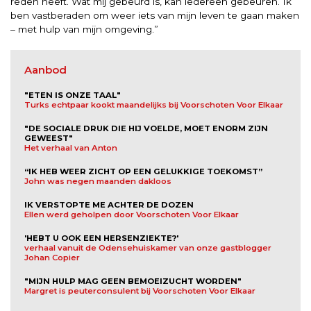
reden heeft. Wat mij gebeurd is, kan iedereen gebeuren. Ik
ben vastberaden om weer iets van mijn leven te gaan maken
– met hulp van mijn omgeving.”
Aanbod
"ETEN IS ONZE TAAL"
Turks echtpaar kookt maandelijks bij Voorschoten Voor Elkaar
"DE SOCIALE DRUK DIE HIJ VOELDE, MOET ENORM ZIJN
GEWEEST"
Het verhaal van Anton
“IK HEB WEER ZICHT OP EEN GELUKKIGE TOEKOMST”
John was negen maanden dakloos
IK VERSTOPTE ME ACHTER DE DOZEN
Ellen werd geholpen door Voorschoten Voor Elkaar
'HEBT U OOK EEN HERSENZIEKTE?'
verhaal vanuit de Odensehuiskamer van onze gastblogger
Johan Copier
"MIJN HULP MAG GEEN BEMOEIZUCHT WORDEN"
Margret is peuterconsulent bij Voorschoten Voor Elkaar