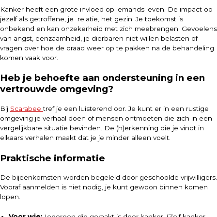
Kanker heeft een grote invloed op iemands leven. De impact op
jezelf als getroffene, je relatie, het gezin. Je toekomst is
onbekend en kan onzekerheid met zich meebrengen. Gevoelens
van angst, eenzaamheid, je dierbaren niet willen belasten of
vragen over hoe de draad weer op te pakken na de behandeling
komen vaak voor.
Heb je behoefte aan ondersteuning in een
vertrouwde omgeving?
Bij
Scarabee
tref je een luisterend oor. Je kunt er in een rustige
omgeving je verhaal doen of mensen ontmoeten die zich in een
vergelijkbare situatie bevinden. De (h)erkenning die je vindt in
elkaars verhalen maakt dat je je minder alleen voelt.
Praktische informatie
De bijeenkomsten worden begeleid door geschoolde vrijwilligers.
Vooraf aanmelden is niet nodig, je kunt gewoon binnen komen
lopen.
Voor wie:
Iedereen die geraakt is door kanker. (Zelf kanker