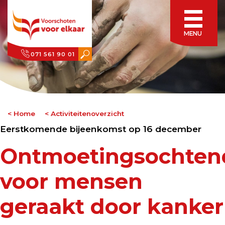
MENU
071 561 90 01
Home
Activiteitenoverzicht
Eerstkomende bijeenkomst op 16 december
Ontmoetingsochten
voor mensen
geraakt door kanker