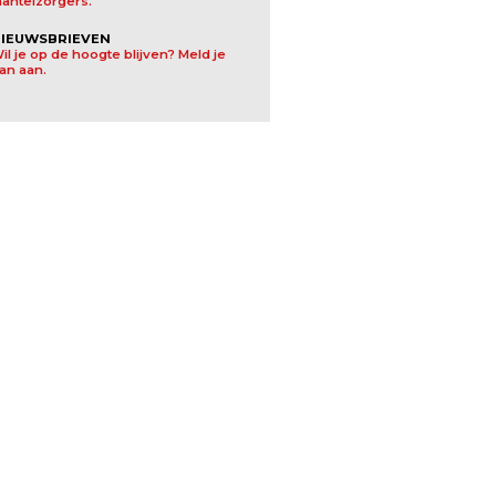
antelzorgers.
IEUWSBRIEVEN
il je op de hoogte blijven? Meld je
an aan.