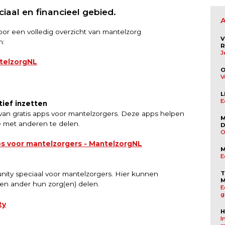
iaal en financieel gebied.
voor een volledig overzicht van mantelzorg
V
n:
R
J
telzorgNL
O
V
L
E
ief inzetten
 van gratis apps voor mantelzorgers. Deze apps helpen
M
e met anderen te delen.
D
O
ps voor mantelzorgers - MantelzorgNL
E
T
nity speciaal voor mantelzorgers. Hier kunnen
M
en ander hun zorg(en) delen.
E
g
ty
H
I