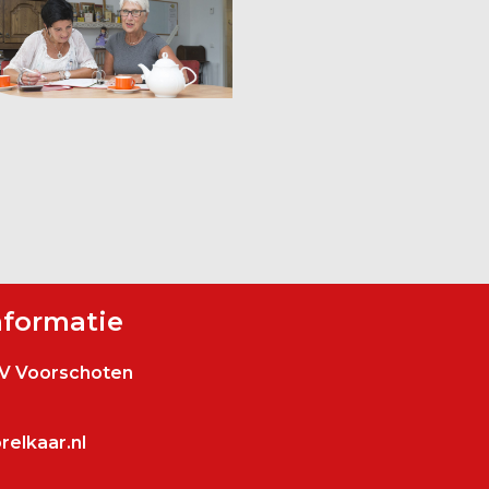
nformatie
V Voorschoten
elkaar.nl