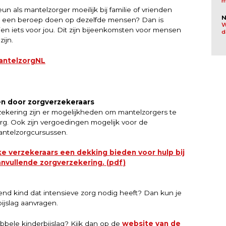
m
n als mantelzorger moeilijk bij familie of vrienden
N
tijd een beroep doen op dezelfde mensen? Dan is
W
en iets voor jou. Dit zijn bijeenkomsten voor mensen
d
zijn.
antelzorgNL
n door zorgverzekeraars
zekering zijn er mogelijkheden om mantelzorgers te
org. Ook zijn vergoedingen mogelijk voor de
ntelzorgcursussen.
lke verzekeraars een dekking bieden voor hulp bij
nvullende zorgverzekering. (pdf)
end kind dat intensieve zorg nodig heeft? Dan kun je
ijslag aanvragen.
bbele kinderbijslag? Kijk dan op de
website van de