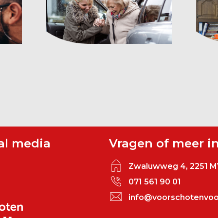
al media
Vragen of meer i
Zwaluwweg 4, 2251 M
071 561 90 01
info@voorschotenvoor