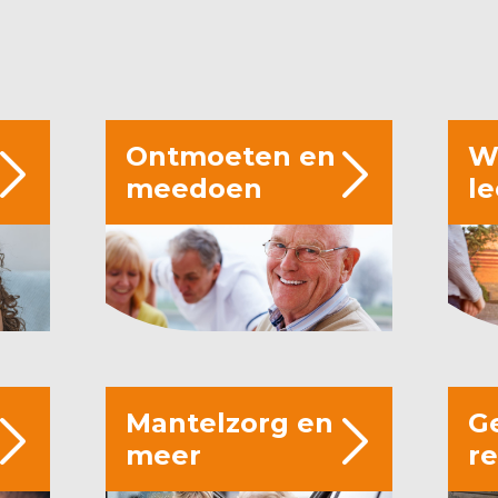
Ontmoeten en
W
meedoen
l
Mantelzorg en
G
meer
r