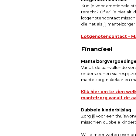
Kun je voor emotionele steu
terecht? Of wil je niet al
lotgenotencontact misschi
die net als jij mantelzorger 
Lotgenotencontact - M
Financieel
Mantelzorgvergoedinge
Vanuit de aanvullende ver
ondersteunen via respijtz
mantelzorgmakelaar en ma
Klik hier om te zien we
mantelzorg vanuit de aa
Dubbele kinderbijslag
Zorg jij voor een thuiswon
misschien dubbele kinderb
Wil je meer weten over du