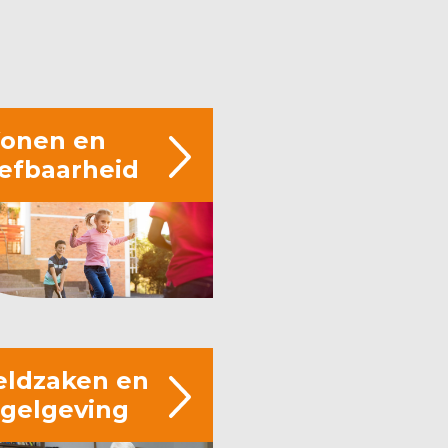
onen en
eefbaarheid
eldzaken en
egelgeving