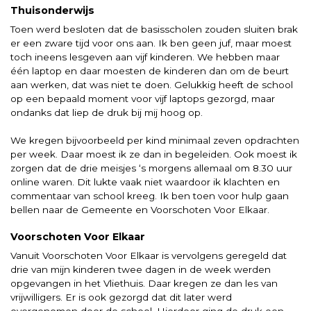
Thuisonderwijs
Toen werd besloten dat de basisscholen zouden sluiten brak
er een zware tijd voor ons aan. Ik ben geen juf, maar moest
toch ineens lesgeven aan vijf kinderen. We hebben maar
één laptop en daar moesten de kinderen dan om de beurt
aan werken, dat was niet te doen. Gelukkig heeft de school
op een bepaald moment voor vijf laptops gezorgd, maar
ondanks dat liep de druk bij mij hoog op.
We kregen bijvoorbeeld per kind minimaal zeven opdrachten
per week. Daar moest ik ze dan in begeleiden. Ook moest ik
zorgen dat de drie meisjes ‘s morgens allemaal om 8.30 uur
online waren. Dit lukte vaak niet waardoor ik klachten en
commentaar van school kreeg. Ik ben toen voor hulp gaan
bellen naar de Gemeente en Voorschoten Voor Elkaar.
Voorschoten Voor Elkaar
Vanuit Voorschoten Voor Elkaar is vervolgens geregeld dat
drie van mijn kinderen twee dagen in de week werden
opgevangen in het Vliethuis. Daar kregen ze dan les van
vrijwilligers. Er is ook gezorgd dat dit later werd
overgenomen door de school. Hierdoor ging de druk een