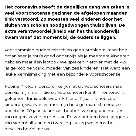
Het coronavirus heeft de dagelijkse gang van zaken in
veel Voorschotense gezinnen de afgelopen maanden
flink verstoord. Zo moesten veel kinderen door het
sluiten van scholen noodgedwongen thuisblijven. De
extra verantwoordelijkheid van het thuisonderwijs
kwam vanaf dat moment bij de ouders te liggen.
Voor sommige ouders misschien geen probleem, maar hoe
organiseer je thuis goed onderwijs als je meerdere kinderen
hebt en maar één laptop? We spraken hierover met de 42-
jarige Robine Stark, moeder van zes kinderen. Het werd een
leuke kennismaking met een bijzondere Voorschotense!
Robine: “Ik kom oorspronkelijk niet uit Voorschoten, maar
ben via mijn man - die uit Voorschoten komt - hier terecht
gekomen. Inmiddels woon ik hier al 11 jaar. Ik heb zes
kinderen, waarvan vijf met mijn huidige man. M’n oudste
dochter is 20 jaar, daarnaast hebben we nog drie meisjes
van negen, zeven en zes jaar. En we hebben twee jongens
van vierenhalf jaar, een tweeling. Ik zeg wel eens: het
bevallen beviel me wel!