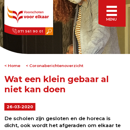
MENU
071 561 90 01
Home
Coronaberichtenoverzicht
Wat een klein gebaar al
niet kan doen
26-03-2020
De scholen zijn gesloten en de horeca is
dicht, ook wordt het afgeraden om elkaar te