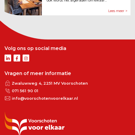
ook wordt het afgeraden om elkaar...
Lees meer >
Volg ons op social media
Vragen of meer informatie
Zwaluwweg 4, 2251 MV Voorschoten
071 561 90 01
info@voorschotenvoorelkaar.nl