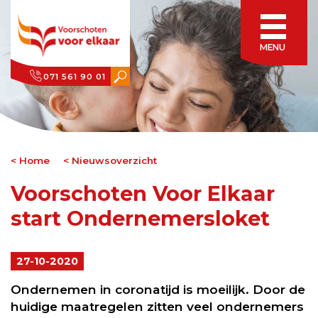
MENU
071 561 90 01
Home
Nieuwsoverzicht
Voorschoten Voor Elkaar
start Ondernemersloket
27-10-2020
Ondernemen in coronatijd is moeilijk. Door de
huidige maatregelen zitten veel ondernemers