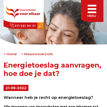
MENU
071 561 90 01
Home
Nieuwsoverzicht
Energietoeslag aanvragen,
hoe doe je dat?
21-06-2022
Wanneer heb je recht op energietoeslag?
Alle inwoners van Voorschoten met een inkomen tot