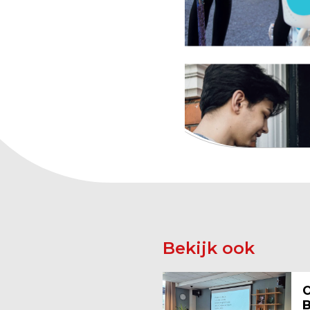
Bekijk ook
O
B