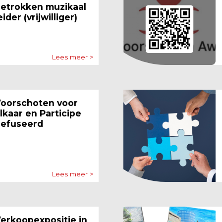
etrokken muzikaal
eider (vrijwilliger)
Lees meer >
oorschoten voor
lkaar en Participe
efuseerd
Lees meer >
erkoopexpositie in