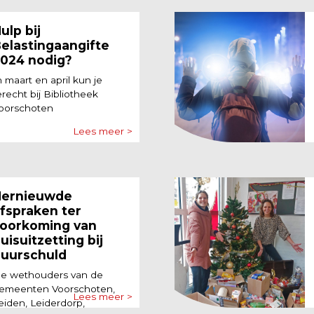
ulp bij
elastingaangifte
024 nodig?
n maart en april kun je
erecht bij Bibliotheek
oorschoten
Lees meer >
ernieuwde
fspraken ter
oorkoming van
uisuitzetting bij
uurschuld
e wethouders van de
emeenten Voorschoten,
Lees meer >
eiden, Leiderdorp,