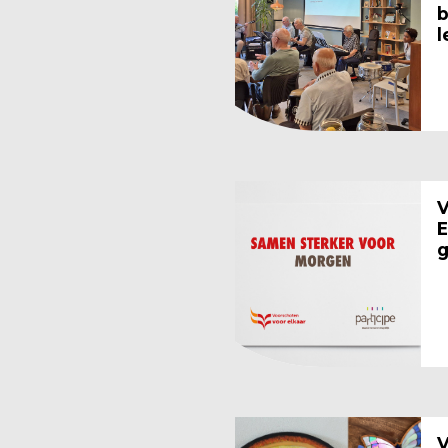
b
l
V
E
g
V