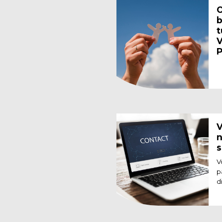
O
b
t
V
P
V
n
s
V
p
d