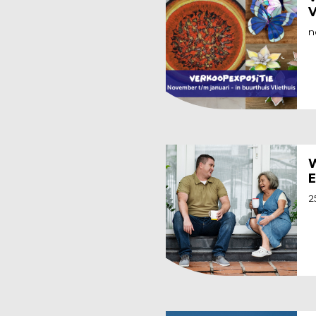
V
n
W
E
2