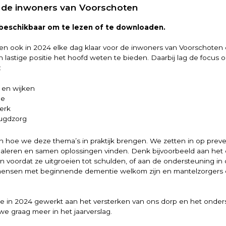
 de inwoners van Voorschoten
 beschikbaar om te lezen of te downloaden.
 ook in 2024 elke dag klaar voor de inwoners van Voorschoten 
lastige positie het hoofd weten te bieden. Daarbij lag de focus 
:
 en wijken
de
erk
ugdzorg
en hoe we deze thema’s in praktijk brengen. We zetten in op preve
gnaleren en samen oplossingen vinden. Denk bijvoorbeeld aan he
n voordat ze uitgroeien tot schulden, of aan de ondersteuning in
ensen met beginnende dementie welkom zijn en mantelzorgers
we in 2024 gewerkt aan het versterken van ons dorp en het onde
 we graag meer in het jaarverslag.