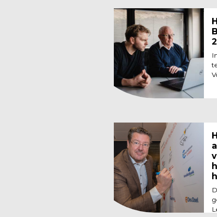
H
B
2
I
t
V
H
a
v
h
h
D
g
L