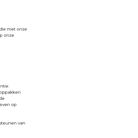
die met onze
op onze
ntie:
t oppakken
 de
 even op
rsteunen van