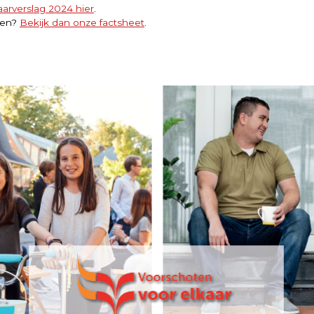
aarverslag 2024 hier
.
zien?
Bekijk dan onze factsheet
.