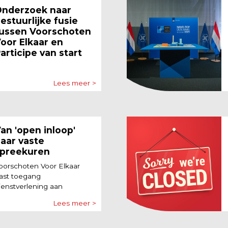
nderzoek naar
estuurlijke fusie
ussen Voorschoten
oor Elkaar en
articipe van start
Lees meer >
an 'open inloop'
aar vaste
preekuren
oorschoten Voor Elkaar
ast toegang
ienstverlening aan
Lees meer >