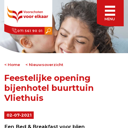
MENU
071 561 90 01
Home
Nieuwsoverzicht
Feestelijke opening
bijenhotel buurttuin
Vliethuis
02-07-2021
Een Bed & Breakfast voor bijen