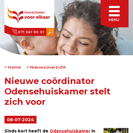
MENU
071 561 90 01
Home
Nieuwsoverzicht
Nieuwe coördinator
Odensehuiskamer stelt
zich voor
08-07-2024
Sinds kort heeft de
Odensehuiskamer
in