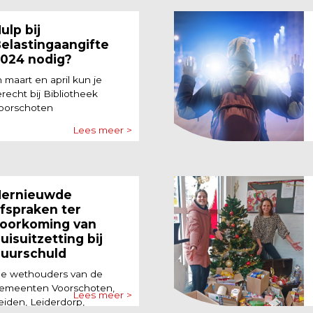
ulp bij
elastingaangifte
024 nodig?
n maart en april kun je
erecht bij Bibliotheek
oorschoten
Lees meer >
ernieuwde
fspraken ter
oorkoming van
uisuitzetting bij
uurschuld
e wethouders van de
emeenten Voorschoten,
Lees meer >
eiden, Leiderdorp,