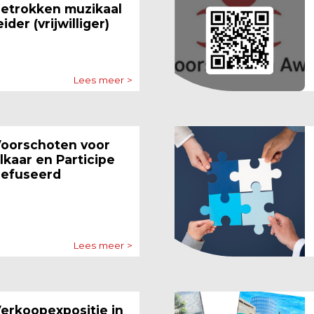
etrokken muzikaal
eider (vrijwilliger)
Lees meer >
oorschoten voor
lkaar en Participe
efuseerd
Lees meer >
erkoopexpositie in