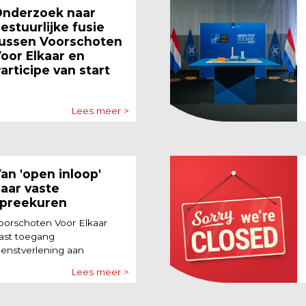
nderzoek naar
estuurlijke fusie
ussen Voorschoten
oor Elkaar en
articipe van start
Lees meer >
an 'open inloop'
aar vaste
preekuren
oorschoten Voor Elkaar
ast toegang
ienstverlening aan
Lees meer >