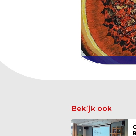
Bekijk ook
O
B