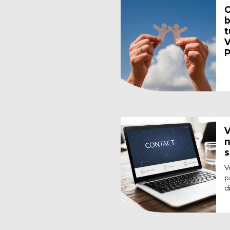
O
b
t
V
P
V
n
s
V
p
d