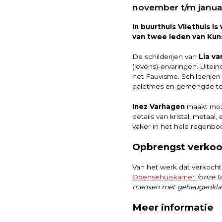
november t/m janua
In buurthuis Vliethuis 
van twee leden van Kun
De schilderijen van
Lia va
(levens)-ervaringen. Uitei
het Fauvisme. Schilderijen
paletmes en gemengde te
Inez Varhagen
maakt moza
details van kristal, metaal
vaker in het hele regenboo
Opbrengst verko
Van het werk dat verkocht
Odensehuiskamer
(onze l
mensen met geheugenklac
Meer informatie