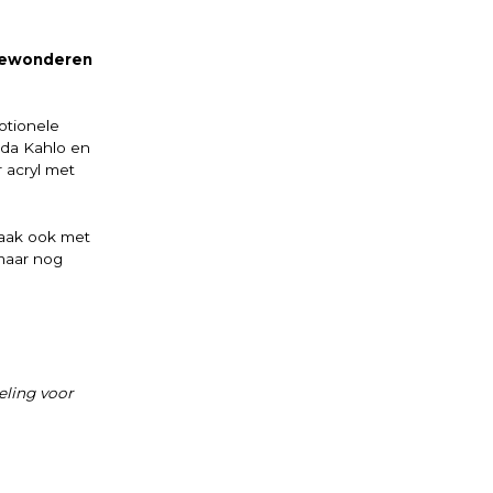
 bewonderen
otionele
ida Kahlo en
r acryl met
vaak ook met
 maar nog
eling voor