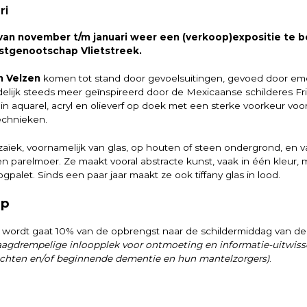
ri
is van november t/m januari weer een (verkoop)expositie te
stgenootschap Vlietstreek.
n Velzen
komen tot stand door gevoelsuitingen, gevoed door em
ndelijk steeds meer geïnspireerd door de Mexicaanse schilderes Fr
 in aquarel, acryl en olieverf op doek met een sterke voorkeur voo
chnieken.
ïek, voornamelijk van glas, op houten of steen ondergrond, en 
, en parelmoer. Ze maakt vooral abstracte kunst, vaak in één kleur,
gpalet. Sinds een paar jaar maakt ze ook tiffany glas in lood.
op
 wordt gaat 10% van de opbrengst naar de schildermiddag van de
aagdrempelige inloopplek voor ontmoeting en informatie-uitwiss
hten en/of beginnende dementie en hun mantelzorgers)
.