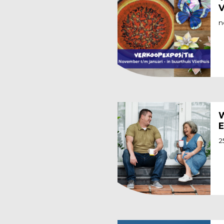
V
n
W
E
2