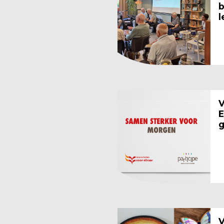
b
l
V
E
g
V