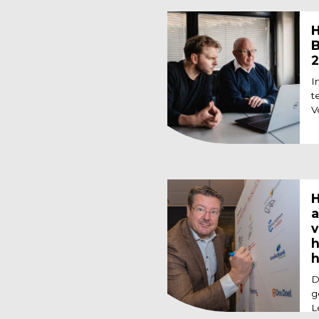
H
B
2
I
t
V
H
a
v
h
h
D
g
L