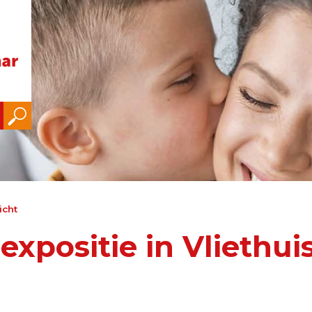
icht
xpositie in Vliethui