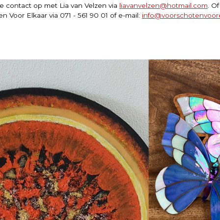
 contact op met Lia van Velzen via
liavanvelzen@hotmail.com
. O
 Voor Elkaar via 071 - 561 90 01 of e-mail:
info@voorschotenvoore