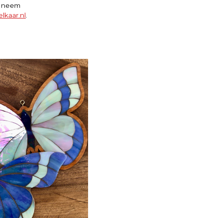
f neem
lkaar.nl
.