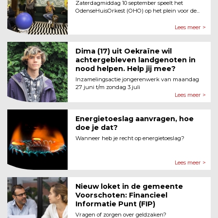
Zaterdagmiddag 10 september speelt het
OdenseHuisOrkest (OHO) op het plein voor de...
Lees meer >
Dima (17) uit Oekraïne wil
achtergebleven landgenoten in
nood helpen. Help jij mee?
Inzamelingsactie jongerenwerk van maandag
27 juni t/m zondag 3 juli
Lees meer >
Energietoeslag aanvragen, hoe
doe je dat?
Wanneer heb je recht op energietoeslag?
Lees meer >
Nieuw loket in de gemeente
Voor­schoten: Financieel
Informatie Punt (FIP)
Vragen of zorgen over geldzaken?