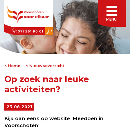
MENU
071 561 90 01
Home
Nieuwsoverzicht
Op zoek naar leuke
activiteiten?
23-08-2021
Kijk dan eens op website 'Meedoen in
Voorschoten'